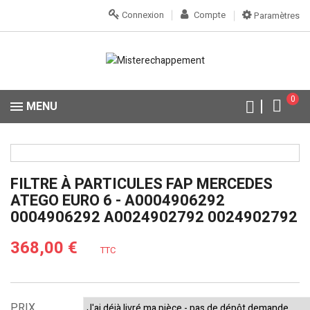
Connexion
Compte
Paramètres
0
MENU
FILTRE À PARTICULES FAP MERCEDES
ATEGO EURO 6 - A0004906292
0004906292 A0024902792 0024902792
368,00 €
TTC
PRIX