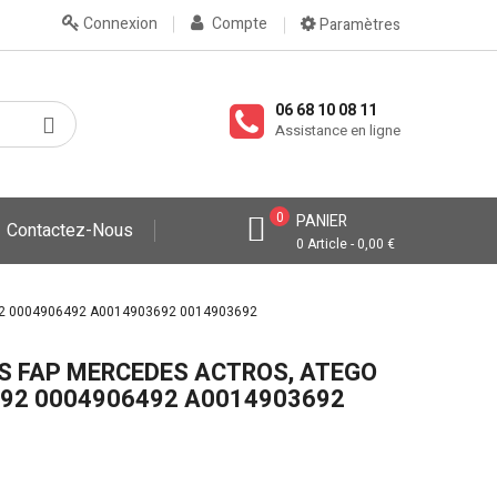
Connexion
Compte
Paramètres
06 68 10 08 11
Assistance en ligne
0
PANIER
Contactez-Nous
0 Article - 0,00 €
6492 0004906492 A0014903692 0014903692
ES FAP MERCEDES ACTROS, ATEGO
492 0004906492 A0014903692