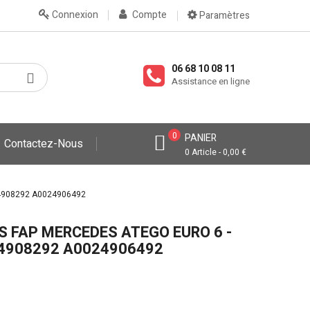
Connexion
Compte
Paramètres
06 68 10 08 11
Assistance en ligne
0
PANIER
Contactez-Nous
0 Article - 0,00 €
024908292 A0024906492
S FAP MERCEDES ATEGO EURO 6 -
4908292 A0024906492