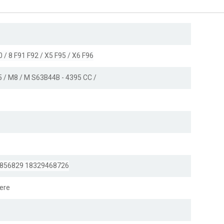
 / 8 F91 F92 / X5 F95 / X6 F96
 / M8 / M S63B44B - 4395 CC /
856829 18329468726
ere