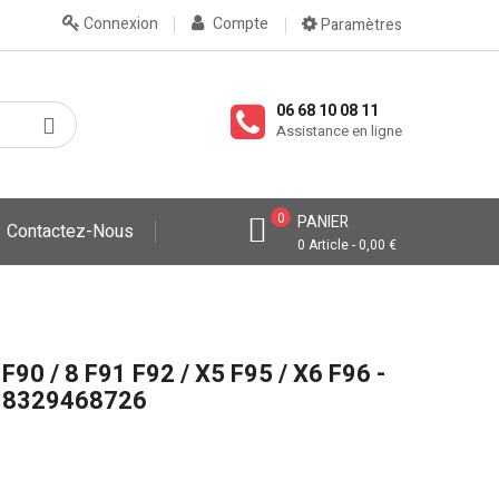
Connexion
Compte
Paramètres
06 68 10 08 11
Assistance en ligne
0
PANIER
Contactez-Nous
0 Article - 0,00 €
0 / 8 F91 F92 / X5 F95 / X6 F96 -
 18329468726