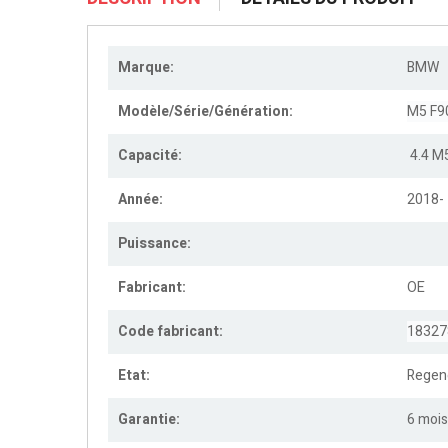
Marque:
BMW
Modèle/Série/Génération:
M5 F90
Capacité:
4.4 M5
Année:
2018-
Puissance:
Fabricant:
OE
Code fabricant:
18327
Etat:
Regen
Garantie:
6 mois