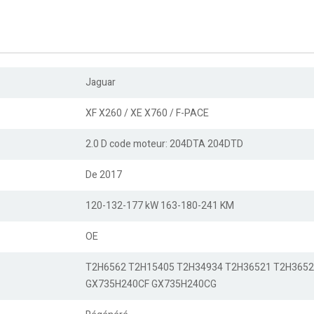
Jaguar
XF X260 / XE X760 / F-PACE
2.0 D code moteur: 204DTA 204DTD
De 2017
120-132-177 kW 163-180-241 KM
OE
T2H6562 T2H15405 T2H34934 T2H36521 T2H365
GX735H240CF GX735H240CG