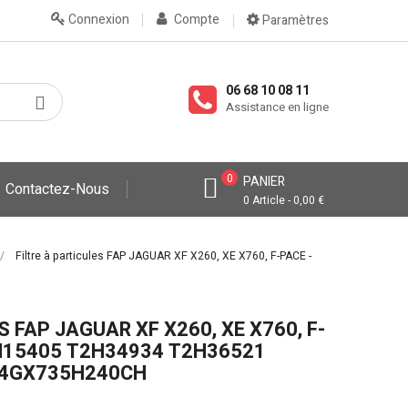
Connexion
Compte
Paramètres
06 68 10 08 11
Assistance en ligne
0
PANIER
Contactez-Nous
0 Article - 0,00 €
Filtre à particules FAP JAGUAR XF X260, XE X760, F-PACE -
S FAP JAGUAR XF X260, XE X760, F-
H15405 T2H34934 T2H36521
24GX735H240CH