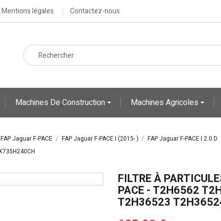
Mentions légales
Contactez-nous
Machines De Construction
Machines Agricoles
FAP Jaguar F-PACE
FAP Jaguar F-PACE I (2015- )
FAP Jaguar F-PACE I 2.0 D
GX735H240CH
FILTRE À PARTICULE
PACE - T2H6562 T2
T2H36523 T2H365