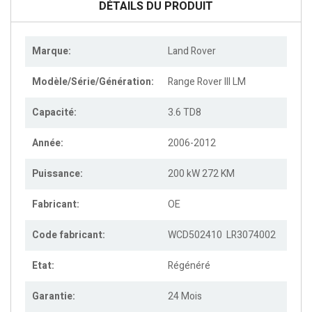
DÉTAILS DU PRODUIT
Marque:
Land Rover
Modèle/Série/Génération:
Range Rover III LM
Capacité:
3.6 TD8
Année:
2006-2012
Puissance:
200 kW 272 KM
Fabricant:
OE
Code fabricant:
WCD502410 LR3074002
Etat:
Régénéré
Garantie:
24 Mois