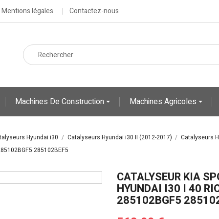
Mentions légales
Contactez-nous
Machines De Construction
Machines Agricoles
talyseurs Hyundai i30
Catalyseurs Hyundai i30 II (2012-2017)
Catalyseurs Hy
F1 285102BGF5 285102BEF5
CATALYSEUR KIA SP
HYUNDAI I30 I 40 RI
285102BGF5 28510