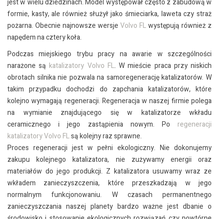
jest w wielu dziedzinach. Model występował często z zabudową w
formie, kasty, ale również służył jako śmieciarka, laweta czy straż
pożarna. Obecnie najnowsze wersje
Volvo FL
występują również z
napędem na cztery koła.
Podczas miejskiego trybu pracy na awarie w szczególności
narażone są
katalizatory Volvo FL
. W mieście praca przy niskich
obrotach silnika nie pozwala na samoregenerację katalizatorów. W
takim przypadku dochodzi do zapchania katalizatorów, które
kolejno wymagają regeneracji. Regeneracja w naszej firmie polega
na wymianie znajdującego się w katalizatorze wkładu
ceramicznego i jego zastąpienia nowym. Po
regeneracji
katalizatory Volvo FL
są kolejny raz sprawne.
Proces regeneracji jest w pełni ekologiczny. Nie dokonujemy
zakupu kolejnego katalizatora, nie zużywamy energii oraz
materiałów do jego produkcji. Z katalizatora usuwamy wraz ze
wkładem zanieczyszczenia, które przeszkadzają w jego
normalnym funkcjonowaniu. W czasach permanentnego
zanieczyszczania naszej planety bardzo ważne jest dbanie o
środowisko i stosowanie ekologicznych rozwiązań czy powtórne